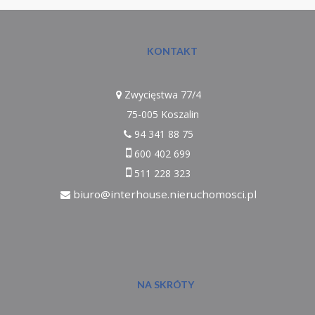
KONTAKT
Zwycięstwa 77/4
75-005 Koszalin
94 341 88 75
600 402 699
511 228 323
biuro@interhouse.nieruchomosci.pl
NA SKRÓTY