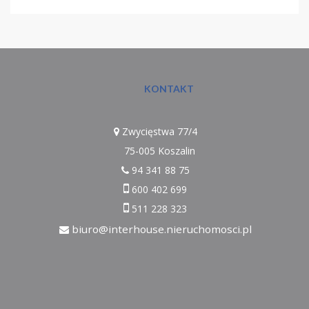
KONTAKT
Zwycięstwa 77/4
75-005 Koszalin
94 341 88 75
600 402 699
511 228 323
biuro@interhouse.nieruchomosci.pl