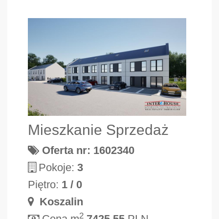
Mieszkanie Sprzedaż
Oferta nr: 1602340
Pokoje:
3
Piętro:
1 / 0
Koszalin
2
Cena m
7425.55
PLN