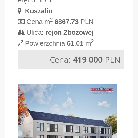
Piętro:
1 / 1
Koszalin
2
Cena m
6867.73
PLN
Ulica:
rejon Zbożowej
2
Powierzchnia
61.01
m
Cena:
419 000
PLN