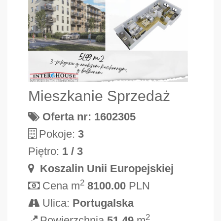
Mieszkanie Sprzedaż
Oferta nr: 1602305
Pokoje:
3
Piętro:
1 / 3
Koszalin Unii Europejskiej
2
Cena m
8100.00
PLN
Ulica:
Portugalska
2
Powierzchnia
51.49
m