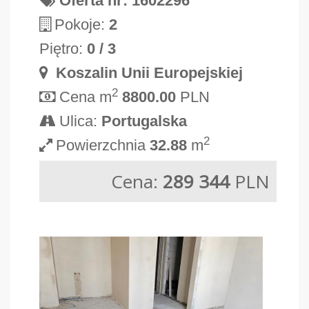
Oferta nr: 1602296
Pokoje:
2
Piętro:
0 / 3
Koszalin Unii Europejskiej
2
Cena m
8800.00
PLN
Ulica:
Portugalska
2
Powierzchnia
32.88
m
Cena:
289 344
PLN