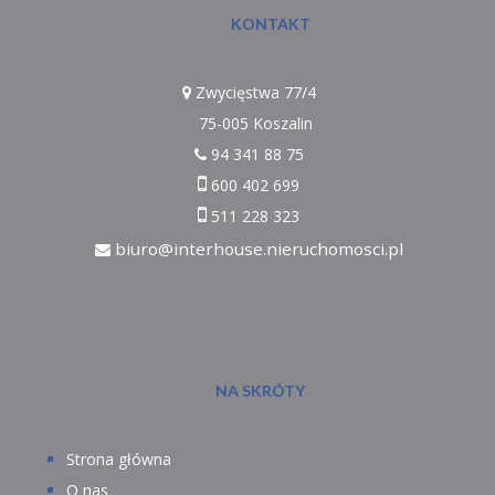
KONTAKT
Zwycięstwa 77/4
75-005 Koszalin
94 341 88 75
600 402 699
511 228 323
biuro@interhouse.nieruchomosci.pl
NA SKRÓTY
Strona główna
O nas